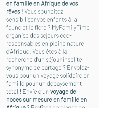
en famille en Afrique de vos
rêves
! Vous souhaitez
sensibiliser vos enfants à la
faune et la flore ? MyFamilyTime
organise des
séjours éco-
responsables
en pleine nature
d’Afrique. Vous êtes à la
recherche d’un
séjour insolite
synonyme de partage ? Envolez-
vous pour un
voyage solidaire en
famille
pour un dépaysement
total ! Envie d’un
voyage de
noces sur mesure en famille en
Afrique
? Profitez de plages de
luxe et d’îles privées sur la côte
du Mozambique ou du
romantisme des paysages de